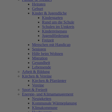
Heiraten
Geburt
Kinder & Jugendliche
Kindergarten
Rund um die Schule
Schulen im Umkreis
Kinderreisepass
Jugendförderung
Freizeit
Menschen mit Handicap
Senioren
Hilfe beim Wohnen
Migration
Gesundheit
Lebensende
Arbeit & Bildung
Kirchen & Vereine
Kirchen & Pfarrämter
Vereine
Sport & Freizeit
Energie- und Klimamanagement
Neuigkeiten
Kommunale Wärmeplanung
Klimakommune