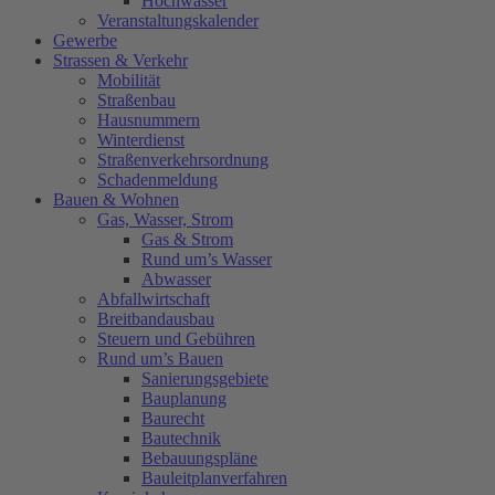
Hochwasser
Veranstaltungskalender
Gewerbe
Strassen & Verkehr
Mobilität
Straßenbau
Hausnummern
Winterdienst
Straßenverkehrsordnung
Schadenmeldung
Bauen & Wohnen
Gas, Wasser, Strom
Gas & Strom
Rund um’s Wasser
Abwasser
Abfallwirtschaft
Breitbandausbau
Steuern und Gebühren
Rund um’s Bauen
Sanierungsgebiete
Bauplanung
Baurecht
Bautechnik
Bebauungspläne
Bauleitplanverfahren