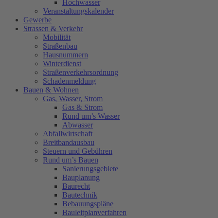
Hochwasser
Veranstaltungskalender
Gewerbe
Strassen & Verkehr
Mobilität
Straßenbau
Hausnummern
Winterdienst
Straßenverkehrsordnung
Schadenmeldung
Bauen & Wohnen
Gas, Wasser, Strom
Gas & Strom
Rund um’s Wasser
Abwasser
Abfallwirtschaft
Breitbandausbau
Steuern und Gebühren
Rund um’s Bauen
Sanierungsgebiete
Bauplanung
Baurecht
Bautechnik
Bebauungspläne
Bauleitplanverfahren