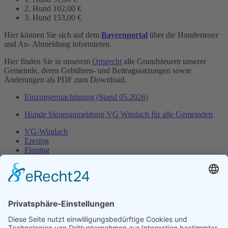
2. Hund
102,00 €
3. Hund
153,00 €
Hier können Sie sich auf dem
Bayernportal
über die Hundesteuer
und An- Abmeldung informieren.
Hier finden Sie in unserem
Ortsrecht
alle Grundsteuern unserer
Gemeinde, deren Gebühren- und Beitragssatzungen sowie
Änderungen als PDF zum Download.
Einzugsermächtigung (Stand 05.2026)
Hunde Steueranmeldung VG Windach für alle Gemeinden
VG-Windach
Eresing
Finning
VG-Windach
Eresing
Finning
Impressum
Datenschutz