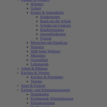
Heiraten
Geburt
Kinder & Jugendliche
Kindergarten
Rund um die Schule
Schulen im Umkreis
Kinderreisepass
Jugendförderung
Freizeit
Menschen mit Handicap
Senioren
Hilfe beim Wohnen
Migration
Gesundheit
Lebensende
Arbeit & Bildung
Kirchen & Vereine
Kirchen & Pfarrämter
Vereine
Sport & Freizeit
Energie- und Klimamanagement
Neuigkeiten
Kommunale Wärmeplanung
Klimakommune