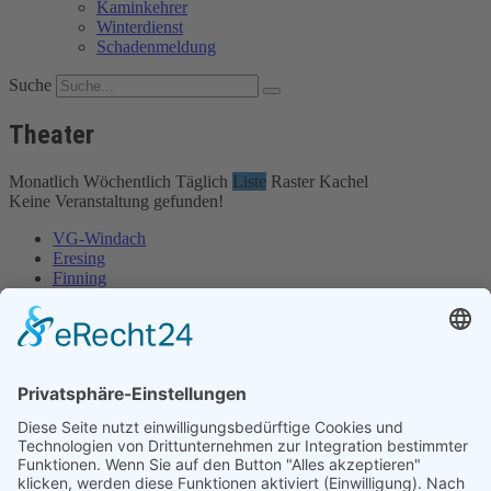
Kaminkehrer
Winterdienst
Schadenmeldung
Suche
Theater
Monatlich
Wöchentlich
Täglich
Liste
Raster
Kachel
Keine Veranstaltung gefunden!
VG-Windach
Eresing
Finning
VG-Windach
Eresing
Finning
Impressum
Datenschutz
Impressum
Datenschutz