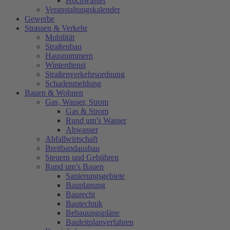
Hochwasser
Veranstaltungskalender
Gewerbe
Strassen & Verkehr
Mobilität
Straßenbau
Hausnummern
Winterdienst
Straßenverkehrsordnung
Schadenmeldung
Bauen & Wohnen
Gas, Wasser, Strom
Gas & Strom
Rund um’s Wasser
Abwasser
Abfallwirtschaft
Breitbandausbau
Steuern und Gebühren
Rund um’s Bauen
Sanierungsgebiete
Bauplanung
Baurecht
Bautechnik
Bebauungspläne
Bauleitplanverfahren