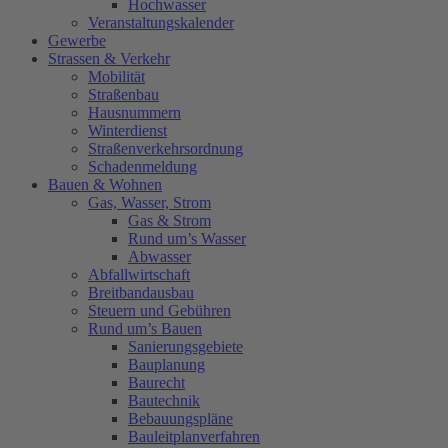
Hochwasser
Veranstaltungskalender
Gewerbe
Strassen & Verkehr
Mobilität
Straßenbau
Hausnummern
Winterdienst
Straßenverkehrsordnung
Schadenmeldung
Bauen & Wohnen
Gas, Wasser, Strom
Gas & Strom
Rund um’s Wasser
Abwasser
Abfallwirtschaft
Breitbandausbau
Steuern und Gebühren
Rund um’s Bauen
Sanierungsgebiete
Bauplanung
Baurecht
Bautechnik
Bebauungspläne
Bauleitplanverfahren