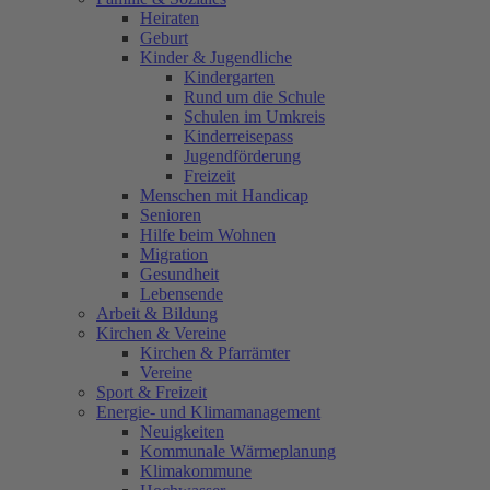
Heiraten
Geburt
Kinder & Jugendliche
Kindergarten
Rund um die Schule
Schulen im Umkreis
Kinderreisepass
Jugendförderung
Freizeit
Menschen mit Handicap
Senioren
Hilfe beim Wohnen
Migration
Gesundheit
Lebensende
Arbeit & Bildung
Kirchen & Vereine
Kirchen & Pfarrämter
Vereine
Sport & Freizeit
Energie- und Klimamanagement
Neuigkeiten
Kommunale Wärmeplanung
Klimakommune