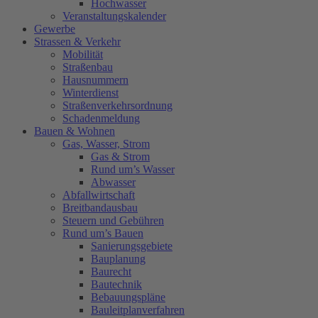
Hochwasser
Veranstaltungskalender
Gewerbe
Strassen & Verkehr
Mobilität
Straßenbau
Hausnummern
Winterdienst
Straßenverkehrsordnung
Schadenmeldung
Bauen & Wohnen
Gas, Wasser, Strom
Gas & Strom
Rund um’s Wasser
Abwasser
Abfallwirtschaft
Breitbandausbau
Steuern und Gebühren
Rund um’s Bauen
Sanierungsgebiete
Bauplanung
Baurecht
Bautechnik
Bebauungspläne
Bauleitplanverfahren