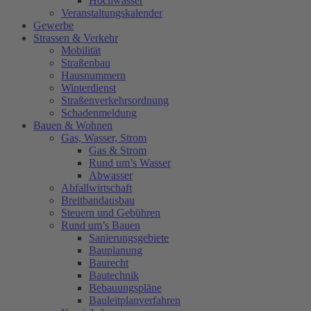
Hochwasser
Veranstaltungskalender
Gewerbe
Strassen & Verkehr
Mobilität
Straßenbau
Hausnummern
Winterdienst
Straßenverkehrsordnung
Schadenmeldung
Bauen & Wohnen
Gas, Wasser, Strom
Gas & Strom
Rund um’s Wasser
Abwasser
Abfallwirtschaft
Breitbandausbau
Steuern und Gebühren
Rund um’s Bauen
Sanierungsgebiete
Bauplanung
Baurecht
Bautechnik
Bebauungspläne
Bauleitplanverfahren