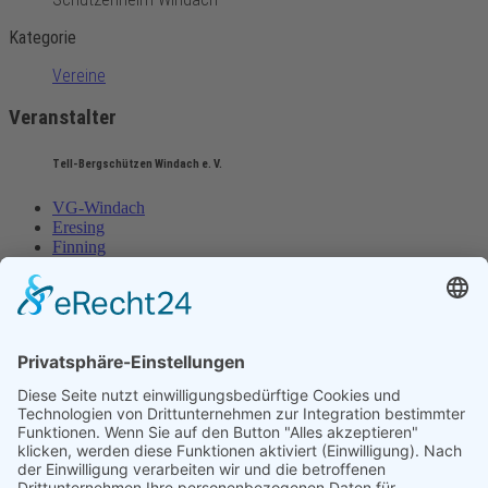
Kategorie
Vereine
Veranstalter
Tell-Bergschützen Windach e. V.
VG-Windach
Eresing
Finning
VG-Windach
Eresing
Finning
Impressum
Datenschutz
Impressum
Datenschutz