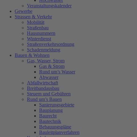
Hochwasser
Veranstaltungskalender
Gewerbe
Strassen & Verkehr
Mobilität
Straßenbau
Hausnummern
Winterdienst
Straßenverkehrsordnung
Schadenmeldung
Bauen & Wohnen
Gas, Wasser, Strom
Gas & Strom
Rund um’s Wasser
Abwasser
Abfallwirtschaft
Breitbandausbau
Steuern und Gebühren
Rund um’s Bauen
Sanierungsgebiete
Bauplanung
Baurecht
Bautechnik
Bebauungspläne
Bauleitplanverfahren