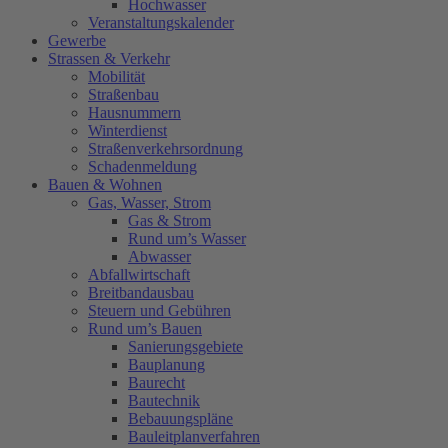
Hochwasser
Veranstaltungskalender
Gewerbe
Strassen & Verkehr
Mobilität
Straßenbau
Hausnummern
Winterdienst
Straßenverkehrsordnung
Schadenmeldung
Bauen & Wohnen
Gas, Wasser, Strom
Gas & Strom
Rund um’s Wasser
Abwasser
Abfallwirtschaft
Breitbandausbau
Steuern und Gebühren
Rund um’s Bauen
Sanierungsgebiete
Bauplanung
Baurecht
Bautechnik
Bebauungspläne
Bauleitplanverfahren