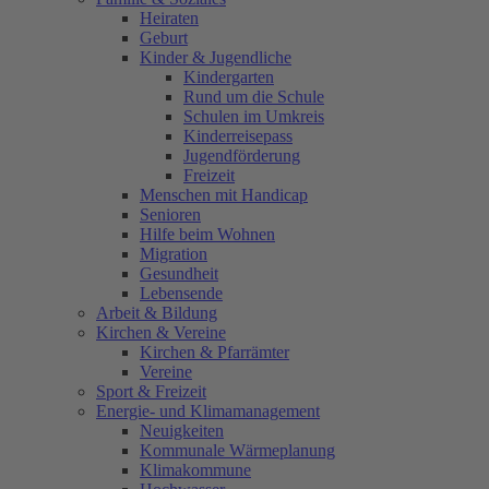
Heiraten
Geburt
Kinder & Jugendliche
Kindergarten
Rund um die Schule
Schulen im Umkreis
Kinderreisepass
Jugendförderung
Freizeit
Menschen mit Handicap
Senioren
Hilfe beim Wohnen
Migration
Gesundheit
Lebensende
Arbeit & Bildung
Kirchen & Vereine
Kirchen & Pfarrämter
Vereine
Sport & Freizeit
Energie- und Klimamanagement
Neuigkeiten
Kommunale Wärmeplanung
Klimakommune