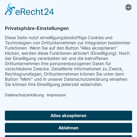
VG-Windach
Eresing
Finning
Impressum
Datenschutz
Impressum
Datenschutz
Frau Christiane
Freisleder
Erste Bürgermeisterin Windach
Von-Pfetten-Füll-Platz 1
86949 Windach
Telefon:
08193/9305-0
E-Mail:
freisleder@vg-windach.de
Bitte vereinbaren Sie telefonisch einen Termin!
Notruf bei Wasserrohrbruch:
Notdienst: