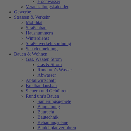
Hochwasser
Veranstaltungskalender
Gewerbe
Strassen & Verkehr
Mobilität
Straßenbau
Hausnummern
Winterdienst
Straßenverkehrsordnung
Schadenmeldung
Bauen & Wohnen
Gas, Wasser, Strom
Gas & Strom
Rund um’s Wasser
Abwasser
Abfallwirtschaft
Breitbandausbau
Steuern und Gebühren
Rund um’s Bauen
Sanierungsgebiete
Bauplanung
Baurecht
Bautechnik
Bebauungspläne
Bauleitplanverfahren