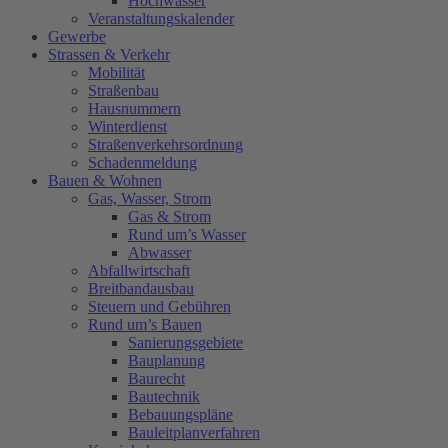
Hochwasser
Veranstaltungskalender
Gewerbe
Strassen & Verkehr
Mobilität
Straßenbau
Hausnummern
Winterdienst
Straßenverkehrsordnung
Schadenmeldung
Bauen & Wohnen
Gas, Wasser, Strom
Gas & Strom
Rund um’s Wasser
Abwasser
Abfallwirtschaft
Breitbandausbau
Steuern und Gebühren
Rund um’s Bauen
Sanierungsgebiete
Bauplanung
Baurecht
Bautechnik
Bebauungspläne
Bauleitplanverfahren