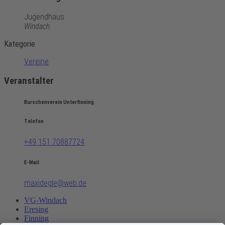
Jugendhaus
Windach
Kategorie
Vereine
Veranstalter
Burschenverein Unterfinning
Telefon
+49 151 70887724
E-Mail
maxidegle@web.de
VG-Windach
Eresing
Finning