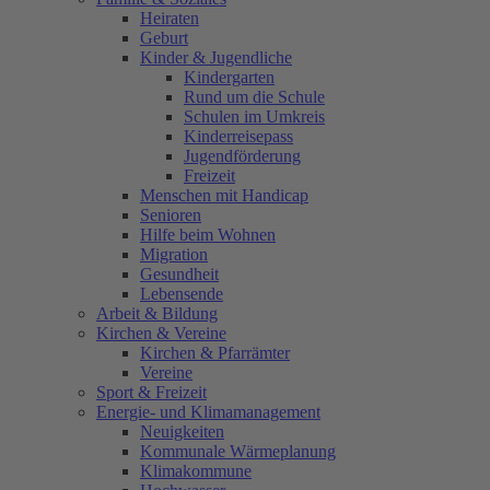
Heiraten
Geburt
Kinder & Jugendliche
Kindergarten
Rund um die Schule
Schulen im Umkreis
Kinderreisepass
Jugendförderung
Freizeit
Menschen mit Handicap
Senioren
Hilfe beim Wohnen
Migration
Gesundheit
Lebensende
Arbeit & Bildung
Kirchen & Vereine
Kirchen & Pfarrämter
Vereine
Sport & Freizeit
Energie- und Klimamanagement
Neuigkeiten
Kommunale Wärmeplanung
Klimakommune