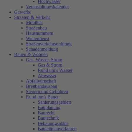
Hochwasser
Veranstaltungskalender
Gewerbe
Strassen & Verkehr
Mobilität
Straßenbau
Hausnummern
Winterdienst
Straßenverkehrsordnung
Schadenmeldung
Bauen & Wohnen
Gas, Wasser, Strom
Gas & Strom
Rund um’s Wasser
Abwasser
Abfallwirtschaft
Breitbandausbau
Steuern und Gebühren
Rund um’s Bauen
Sanierungsgebiete
Bauplanung
Baurecht
Bautechnik
Bebauungspläne
Bauleitplanverfahren