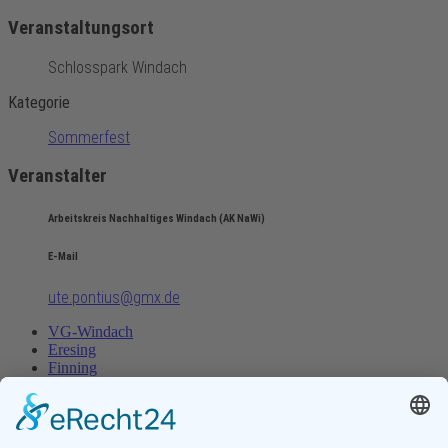
Veranstaltungsort
Schlosspark Windach
Kategorie
Sommerfest
Veranstalter
Arbeitskreis Nachhaltiges Windach (AK NaWi)
E-Mail
ute.pontius@gmx.de
VG-Windach
Eresing
Finning
VG-Windach
Eresing
Finning