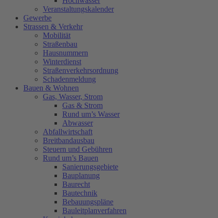
Hochwasser
Veranstaltungskalender
Gewerbe
Strassen & Verkehr
Mobilität
Straßenbau
Hausnummern
Winterdienst
Straßenverkehrsordnung
Schadenmeldung
Bauen & Wohnen
Gas, Wasser, Strom
Gas & Strom
Rund um’s Wasser
Abwasser
Abfallwirtschaft
Breitbandausbau
Steuern und Gebühren
Rund um’s Bauen
Sanierungsgebiete
Bauplanung
Baurecht
Bautechnik
Bebauungspläne
Bauleitplanverfahren