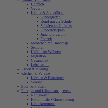
Heiraten
Geburt
Kinder & Jugendliche
Kindergarten
Rund um die Schule
Schulen im Umkreis
Kinderreisepass
Jugendförderung
Freizeit
Menschen mit Handicap
Senioren
Hilfe beim Wohnen
Migration
Gesundheit
Lebensende
Arbeit & Bildung
Kirchen & Vereine
Kirchen & Pfarrämter
Vereine
Sport & Freizeit
Energie- und Klimamanagement
Neuigkeiten
Kommunale Wärmeplanung
Klimakommune