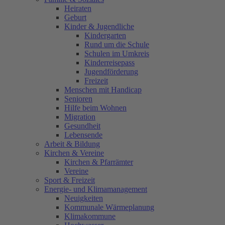
Heiraten
Geburt
Kinder & Jugendliche
Kindergarten
Rund um die Schule
Schulen im Umkreis
Kinderreisepass
Jugendförderung
Freizeit
Menschen mit Handicap
Senioren
Hilfe beim Wohnen
Migration
Gesundheit
Lebensende
Arbeit & Bildung
Kirchen & Vereine
Kirchen & Pfarrämter
Vereine
Sport & Freizeit
Energie- und Klimamanagement
Neuigkeiten
Kommunale Wärmeplanung
Klimakommune