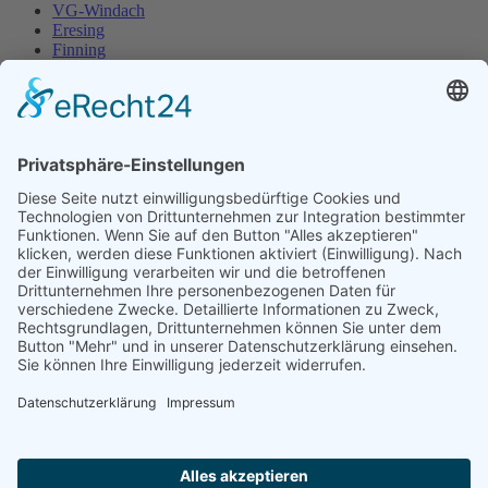
VG-Windach
Eresing
Finning
VG-Windach
Eresing
Finning
Impressum
Datenschutz
Impressum
Datenschutz
Frau Christiane
Freisleder
Erste Bürgermeisterin Windach
Von-Pfetten-Füll-Platz 1
86949 Windach
Telefon:
08193/9305-0
E-Mail:
freisleder@vg-windach.de
Bitte vereinbaren Sie telefonisch einen Termin!