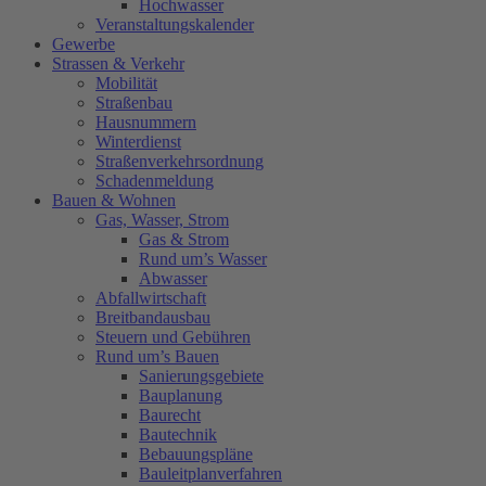
Hochwasser
Veranstaltungskalender
Gewerbe
Strassen & Verkehr
Mobilität
Straßenbau
Hausnummern
Winterdienst
Straßenverkehrsordnung
Schadenmeldung
Bauen & Wohnen
Gas, Wasser, Strom
Gas & Strom
Rund um’s Wasser
Abwasser
Abfallwirtschaft
Breitbandausbau
Steuern und Gebühren
Rund um’s Bauen
Sanierungsgebiete
Bauplanung
Baurecht
Bautechnik
Bebauungspläne
Bauleitplanverfahren