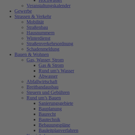
Hochwasser
Veranstaltungskalender
Gewerbe
Strassen & Verkehr
Mobilität
Straßenbau
Hausnummern
Winterdienst
Straßenverkehrsordnung
Schadenmeldung
Bauen & Wohnen
Gas, Wasser, Strom
Gas & Strom
Rund um’s Wasser
Abwasser
Abfallwirtschaft
Breitbandausbau
Steuern und Gebühren
Rund um’s Bauen
Sanierungsgebiete
Bauplanung
Baurecht
Bautechnik
Bebauungspläne
Bauleitplanverfahren