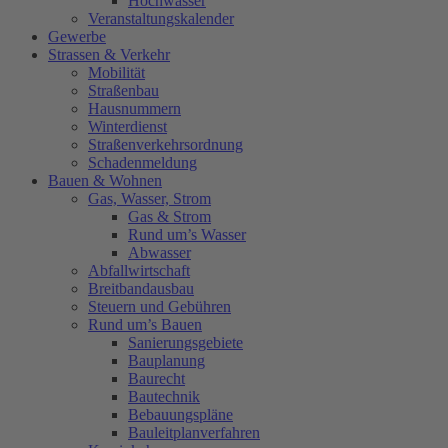
Hochwasser
Veranstaltungskalender
Gewerbe
Strassen & Verkehr
Mobilität
Straßenbau
Hausnummern
Winterdienst
Straßenverkehrsordnung
Schadenmeldung
Bauen & Wohnen
Gas, Wasser, Strom
Gas & Strom
Rund um’s Wasser
Abwasser
Abfallwirtschaft
Breitbandausbau
Steuern und Gebühren
Rund um’s Bauen
Sanierungsgebiete
Bauplanung
Baurecht
Bautechnik
Bebauungspläne
Bauleitplanverfahren