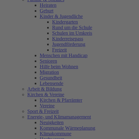
Heiraten
Geburt
Kinder & Jugendliche
Kindergarten
Rund um die Schule
Schulen im Umkreis
Kinderreisepass
Jugendförderung
Freizeit
Menschen mit Handicap
Senioren
Hilfe beim Wohnen
Migration
Gesundheit
Lebensende
Arbeit & Bildung
Kirchen & Vereine
Kirchen & Pfarrämter
Vereine
Sport & Freizeit
Energie- und Klimamanagement
Neuigkeiten
Kommunale Wärmeplanung
Klimakommune