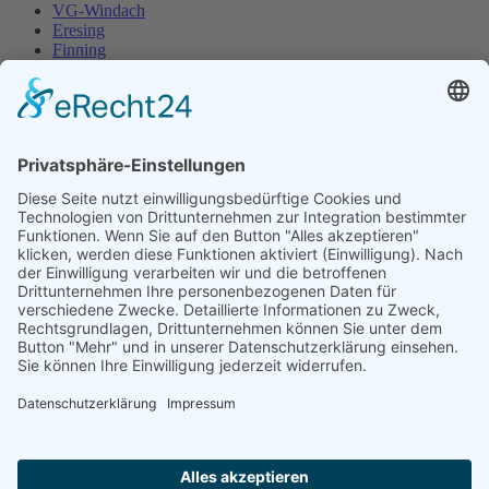
VG-Windach
Eresing
Finning
VG-Windach
Eresing
Finning
Impressum
Datenschutz
Impressum
Datenschutz
Frau Christiane
Freisleder
Erste Bürgermeisterin Windach
Von-Pfetten-Füll-Platz 1
86949 Windach
Telefon:
08193/9305-0
E-Mail:
freisleder@vg-windach.de
Bitte vereinbaren Sie telefonisch einen Termin!