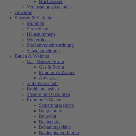
Hochwasser
Veranstaltungskalender
Gewerbe
Strassen & Verkehr
Mobilität
Straßenbau
Hausnummern
Winterdienst
Straßenverkehrsordnung
Schadenmeldung
Bauen & Wohnen
Gas, Wasser, Strom
Gas & Strom
Rund um’s Wasser
Abwasser
Abfallwirtschaft
Breitbandausbau
Steuern und Gebühren
Rund um’s Bauen
Sanierungsgebiete
Bauplanung
Baurecht
Bautechnik
Bebauungspläne
Bauleitplanverfahren